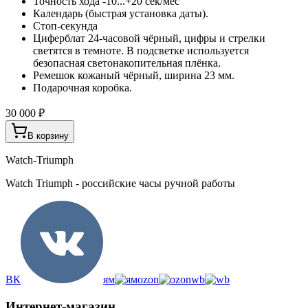
Точность хода -10...+20 сек/мес
Календарь (быстрая установка даты).
Стоп-секунда
Циферблат 24-часовой чёрный, цифры и стрелки
светятся в темноте. В подсветке используется
безопасная светонакопительная плёнка.
Ремешок кожаный чёрный, ширина 23 мм.
Подарочная коробка.
30 000 ₽
В корзину
Watch-Triumph
Watch Triumph - российские часы ручной работы
ВК
ям
ozon
wb
Интернет-магазин