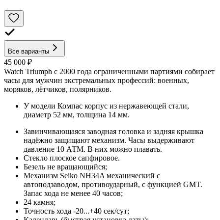
Все варианты
45 000 ₽
Watch Triumph с 2000 года ограниченными партиями собирает
часы для мужчин экстремальных профессий: военных,
моряков, лётчиков, полярников.
У модели Компас корпус из нержавеющей стали,
диаметр 52 мм, толщина 14 мм.
Завинчивающаяся заводная головка и задняя крышка
надёжно защищают механизм. Часы выдерживают
давление 10 АТМ. В них можно плавать.
Стекло плоское сапфировое.
Безель не вращающийся;
Механизм Seiko NH34A механический с
автоподзаводом, противоударный, с функцией GMT.
Запас хода не менее 40 часов;
24 камня;
Точность хода -20...+40 сек/сут;
Календарь (быстрая установка даты);