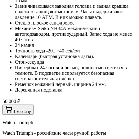
15 мм.
Завинчивающаяся заводная головка и задняя крышка
надёжно защищают механизм. Часы выдерживают
давление 10 АТМ. В них можно плавать.
Стекло плоское сапфировое.
Механизм Seiko NH34A механический с
автоподзаводом, противоударный. Запас хода не менее
40 часов.
24 камня
Точность хода -20...+40 сек/сут
Календарь (быстрая установка даты).
Стоп-секунда
Циферблат 24-часовой белый, полностью светится в
темноте. В подсветке используется безопасная
светонакопительная плёнка.
Ремешок кожаный чёрный, ширина 24 мм.
Деревянная подставка
50 000 ₽
В корзину
Watch-Triumph
Watch Triumph - российские часы ручной работы