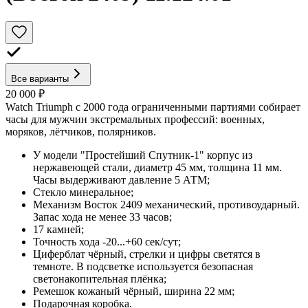
Все варианты
20 000 ₽
Watch Triumph с 2000 года ограниченными партиями собирает
часы для мужчин экстремальных профессий: военных,
моряков, лётчиков, полярников.
У модели "Простейший Спутник-1" корпус из
нержавеющей стали, диаметр 45 мм, толщина 11 мм.
Часы выдерживают давление 5 АТМ;
Стекло минеральное;
Механизм Восток 2409 механический, противоударный.
Запас хода не менее 33 часов;
17 камней;
Точность хода -20...+60 сек/сут;
Циферблат чёрный, стрелки и цифры светятся в
темноте. В подсветке используется безопасная
светонакопительная плёнка;
Ремешок кожаный чёрный, ширина 22 мм;
Подарочная коробка.