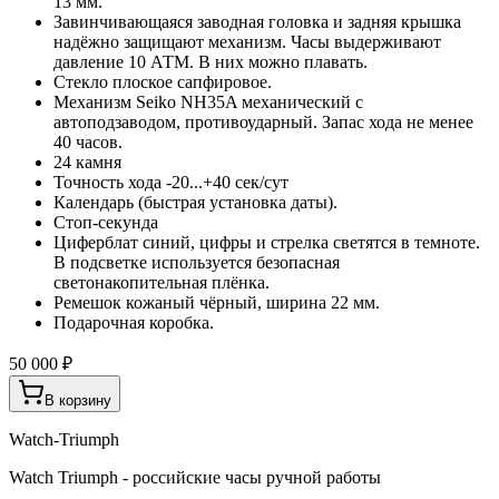
13 мм.
Завинчивающаяся заводная головка и задняя крышка
надёжно защищают механизм. Часы выдерживают
давление 10 АТМ. В них можно плавать.
Стекло плоское сапфировое.
Механизм Seiko NH35A механический с
автоподзаводом, противоударный. Запас хода не менее
40 часов.
24 камня
Точность хода -20...+40 сек/сут
Календарь (быстрая установка даты).
Стоп-секунда
Циферблат синий, цифры и стрелка светятся в темноте.
В подсветке используется безопасная
светонакопительная плёнка.
Ремешок кожаный чёрный, ширина 22 мм.
Подарочная коробка.
50 000 ₽
В корзину
Watch-Triumph
Watch Triumph - российские часы ручной работы