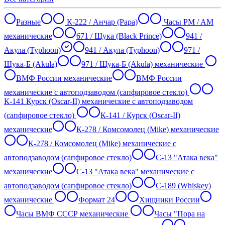
Разные
К-222 / Анчар (Papa)
Часы PM / AM
механические
671 / Щука (Black Prince)
941 /
Акула (Typhoon)
941 / Акула (Typhoon)
971 /
Щука-Б (Akula)
971 / Щука-Б (Akula) механические
ВМФ России механические
ВМФ России
механические с автоподзаводом (сапфировое стекло)
К-141 Курск (Oscar-II) механические с автоподзаводом
(сапфировое стекло)
К-141 / Курск (Oscar-II)
механические
К-278 / Комсомолец (Mike) механические
К-278 / Комсомолец (Mike) механические с
автоподзаводом (сапфировое стекло)
С-13 "Атака века"
механические
С-13 "Атака века" механические с
автоподзаводом (сапфировое стекло)
С-189 (Whiskey)
механические
Формат 24
Хищники России
Часы ВМФ СССР механические
Часы "Пора на