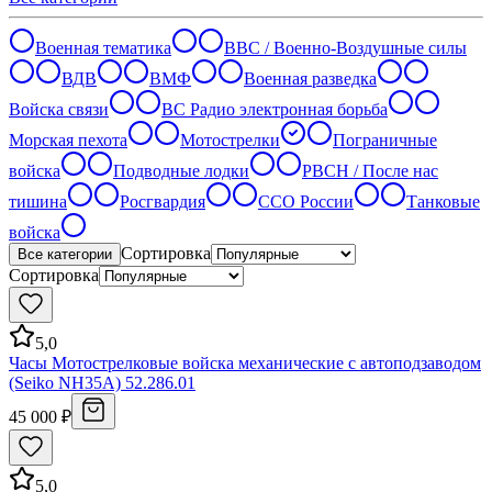
Военная тематика
ВВС / Военно-Воздушные силы
ВДВ
ВМФ
Военная разведка
Войска связи
ВС Радио электронная борьба
Морская пехота
Мотострелки
Пограничные
войска
Подводные лодки
РВСН / После нас
тишина
Росгвардия
ССО России
Танковые
войска
Сортировка
Все категории
Сортировка
5,0
Часы Мотострелковые войска механические с автоподзаводом
(Seiko NH35A) 52.286.01
45 000 ₽
5,0