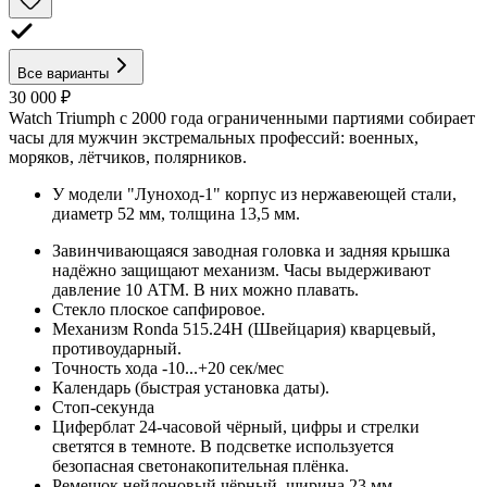
Все варианты
30 000 ₽
Watch Triumph с 2000 года ограниченными партиями собирает
часы для мужчин экстремальных профессий: военных,
моряков, лётчиков, полярников.
У модели "Луноход-1" корпус из нержавеющей стали,
диаметр 52 мм, толщина 13,5 мм.
Завинчивающаяся заводная головка и задняя крышка
надёжно защищают механизм. Часы выдерживают
давление 10 АТМ. В них можно плавать.
Стекло плоское сапфировое.
Механизм Ronda 515.24H (Швейцария) кварцевый,
противоударный.
Точность хода -10...+20 сек/мес
Календарь (быстрая установка даты).
Стоп-секунда
Циферблат 24-часовой чёрный, цифры и стрелки
светятся в темноте. В подсветке используется
безопасная светонакопительная плёнка.
Ремешок нейлоновый чёрный, ширина 23 мм.