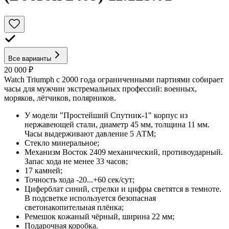
Все варианты
20 000 ₽
Watch Triumph с 2000 года ограниченными партиями собирает
часы для мужчин экстремальных профессий: военных,
моряков, лётчиков, полярников.
У модели "Простейший Спутник-1" корпус из
нержавеющей стали, диаметр 45 мм, толщина 11 мм.
Часы выдерживают давление 5 АТМ;
Стекло минеральное;
Механизм Восток 2409 механический, противоударный.
Запас хода не менее 33 часов;
17 камней;
Точность хода -20...+60 сек/сут;
Циферблат синий, стрелки и цифры светятся в темноте.
В подсветке используется безопасная
светонакопительная плёнка;
Ремешок кожаный чёрный, ширина 22 мм;
Подарочная коробка.