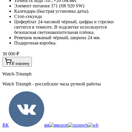
Точность хода -10...+20 сек/мес
Элемент питания 371 (SR 920 SW)
Календарь (быстрая установка даты).
Стоп-секунда
Циферблат 24-часовой чёрный, цифры и стрелки
светятся в темноте. В подсветке используется
безопасная светонакопительная плёнка.
Ремешок кожаный чёрный, ширина 24 мм.
Подарочная коробка.
30 000 ₽
В корзину
Watch-Triumph
Watch Triumph - российские часы ручной работы
ВК
ям
ozon
wb