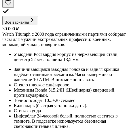
Все варианты
30 000 ₽
Watch Triumph с 2000 года ограниченными партиями собирает
часы для мужчин экстремальных профессий: военных,
моряков, лётчиков, полярников.
У модели Росгвардия корпус из нержавеющей стали,
диаметр 52 мм, толщина 13,5 мм.
Завинчивающаяся заводная головка и задняя крышка
надёжно защищают механизм. Часы выдерживают
давление 10 АТМ. В них можно плавать.
Стекло плоское сапфировое.
Механизм Ronda 515.24H (Швейцария) кварцевый,
противоударный.
Точность хода -10...+20 сек/мес
Календарь (быстрая установка даты).
Стоп-секунда
Циферблат 24-часовой белый, полностью светится в
темноте. В подсветке используется безопасная
светонакопительная плёнка.